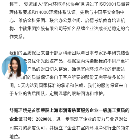
称号， 受邀加入“室内环境净化协会”且通过了ISO9001质量管
理体系要求和14000环境体系认证。先后与
中国平安金融中
心
、
维信金科集团
、
联合办公氪空间
、
启德考培教育培训机
构
、
中骏集团控股有限公司
等知名品牌企业达成长期稳定的合
作关系。
我们的品质保证来自于舒庭科研团队与日本专家多年研究结合
产生的改良优化光触媒产品，根据室内污染超标的不同严重程
度，进行产品的对口切入整治，确保室内环境净化的健康达
标。我们的质量保证来自于客户所要的那份无需等待多长时
间，5天内达到国家标准的承诺和信赖，我们的服务保证来自
于专业的售后团队，定期温馨的跟踪回访和维护。
舒庭环境
是首家荣获
上海市消毒杀菌服务企业一级施工资质的
企业证书号：2020001
，进一步表现了企业的实力与业界对公
司实力的高度认可，并确立了企业在室内环境净化行业的领先
地位。