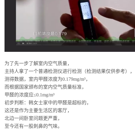
为了先一步了解室内空气质量，
主持人拿了一个普通检测仪进行检测（检测结果仅供参考），
测得数据，室内甲醛浓度为0.179mg/m³，
而根据国家颁布的室内空气质量标准，
甲醛的浓度应≤0.1mg/m³
初步判断：韩女士家中的甲醛是超标的，
这还是作为主要生活区的客厅，
北边一间卧室问题更严重，
至今还有一股刺鼻的气味。