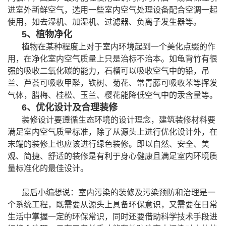
进室外新鲜空气，
选用一些室内空气处理设备配合空调一起
使用，如去湿机、加湿机、过滤器、负离子发生器等。
5
、植物净化
植物在某种程度上对于室内环境起到一个美化点缀的作
用，在净化室内空气质量上只是治标不治本。如
龟背竹有很
强的吸收二氧化碳的能力，石榴可以吸收空气中的铅，吊
兰、芦荟可吸收甲醛，铁树、菊花、常青藤可吸收苯等挥发
气体，腊梅、桂松、玉兰、樱花能降低空气中的汞含量等。
6
、优化设计及合理装修
装修
设计要遵循生态环境的设计
理念
，建筑
装修
材料
要
满足室内空气质量标准，除了从源头上进行优化设计外，在
末端的装修上也应该进行绿色装修。即以自然、安全、美
观、简捷、舒适
的装修是有利于身心
健康
且满足室内
环境
质
量标准化的最佳设计。
最后小编想说：
室内污染的
装修及污染预防和治理
是一
个系统工程，既需要从源头上
具备
环保意识，又需要在日常
生活中掌握一定的环保常识，同时还要借助科学技术手段进