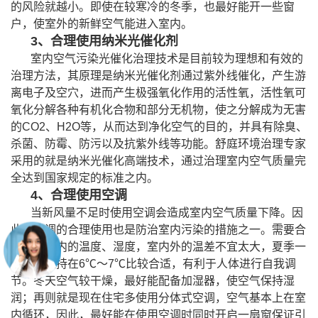
的风险就越小。即使在较寒冷的冬季，也最好能开一些窗
户，使室外的新鲜空气能进入室内。
3
、合理使用纳米光催化剂
室内空气污染光催化治理技术是目前
较为理想和有效的
治理方法，
其原理是纳米光催化剂通过紫外线催化，产生游
离电子及空穴，进而产生极强氧化作用的活性氧，活性氧可
氧化分解各种有机化合物和部分无机物，使之分解成为无害
的
CO2
、
H2O
等，从而达到净化空气的目的，并具有除臭、
杀菌、防霉、防污以及抗紫外线等功能。
舒庭环境治理专家
采用的就是纳米光催化高端技术，通过治理室内空气质量完
全达到国家规定的标准之内。
4
、合理使用空调
当新风量不足时使用空调会造成室内空气质量下降。因
此对空调的合理使用也是防治室内污染的措施之一。
需要
合
理控制室内的温度、湿度，室内外的温差不宜太大，夏季一
般温差维持在
6
℃
～
7
℃
比较合适，有利于人体进行自我调
节。冬天空气较干燥，最好能配备加湿器，使空气保持湿
润；
再则就是
现在住宅多使用分体式空调，空气基本上在室
内循环，因此，最好能在使用空调时
同时开启一扇窗保证引