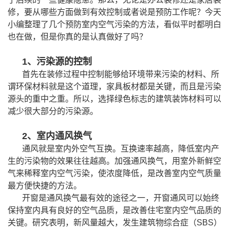
修，要从哪些方面做到有效控制或者说是预防工作呢？今天
小编整理了几个预防室内空气污染的方法，看似平时都明白
也在做，但是你真的是认真做好了吗？
1
、污染源的控制
首先在装修过程中
控制能够给环境带来污染的材料、
所
谓环保材料就是这个道理，家具板材都是关键，而且是污染
源头的重中之重。所以，
选择绿色
标志的
建筑装饰材料
可以
减少很大部分的污染源
。
2
、室内通风换气
通风就是室内外空气互换。互换速率越高，降低室内产
生的污染物的效果往往越高。加强通风换气，用室外新鲜空
气来稀释室内空气污染，使浓度降低，是改善室内空气质量
最方便快捷的方法。
开窗是通风换气最有效的途径之一，开窗通风可以始终
保持室内具有良好的空气品质，是改善住宅室内空气品质的
关键。研究表明，新风量越大，发生建筑物综合症（
SBS
）